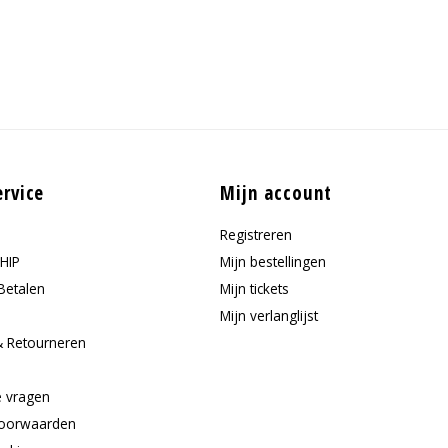
ervice
Mijn account
Registreren
HIP
Mijn bestellingen
Betalen
Mijn tickets
Mijn verlanglijst
& Retourneren
e
e vragen
oorwaarden