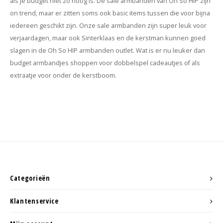
als je budget niet zo hoog is. De sale armbanden van Oh So HIP zijn
on trend, maar er zitten soms ook basic items tussen die voor bijna
iedereen geschikt zijn. Onze sale armbanden zijn super leuk voor
verjaardagen, maar ook Sinterklaas en de kerstman kunnen goed
slagen in de Oh So HIP armbanden outlet. Wat is er nu leuker dan
budget armbandjes shoppen voor dobbelspel cadeautjes of als
extraatje voor onder de kerstboom.
Categorieën
Klantenservice