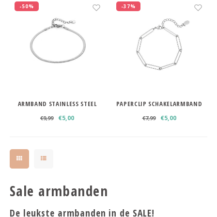
Haarspelden strik
-50%
-37%
ARMBAND STAINLESS STEEL
PAPERCLIP SCHAKELARMBAND
ZILVERKLEURIG
STAINLESS STEEL ZILVERKLEURIG
€5,00
€5,00
€9,99
€7,99
Sale armbanden
De leukste armbanden in de SALE!