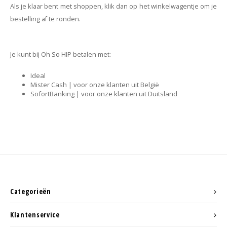
Minimalistische oorbellen
Selected by influencers
Als je klaar bent met shoppen, klik dan op het winkelwagentje om je
bestelling af te ronden.
Oorbellen sets
Pearls
Je kunt bij Oh So HIP betalen met:
Threader oorbellen
Sieraden met bloemen
Ideal
Statement oorbellen
Let's party
Mister Cash | voor onze klanten uit België
SofortBanking | voor onze klanten uit Duitsland
Strass oorbellen
Moon & Stars
Ear Cuffs
Chains
Suspender oorbellen
Minimalism
Bedels
Festival style
Categorieën
Sieradentrends 2025
Klantenservice