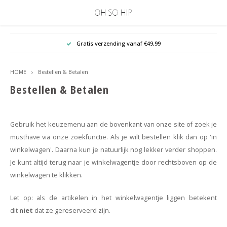
Hoofdmenu / armbanden
Hoofdmenu / kettingen
Hoofdmenu / oorbellen
Hoofdmenu / collecties
Hoofdmenu / cadeaus
Hoofdmenu / sale ♡
H
sieraden
Gratis verzending vanaf €49,99
ARMBANDEN
COLLECTIES
OORBELLEN
KETTINGEN
CADEAUS
SALE ♡
HOME
Bestellen & Betalen
Studs
Stainless steel kettingen
Satijnkoord armbanden
Cadeaus tot 10 euro
Sieraden met strik
Sale oorbellen
Hartj
Bestellen & Betalen
Oorringen
Schakelkettingen
Valentijnscadeau ♡
Vintage Style
Sale oorbellen 925 Sterling zilver
Gebruik het keuzemenu aan de bovenkant van onze site of zoek je
Chunky hoops
Moederdag
Mix & Match earrings
Sale oorbellen gold plated sterling zilver
musthave via onze zoekfunctie. Als je wilt bestellen klik dan op 'in
winkelwagen'. Daarna kun je natuurlijk nog lekker verder shoppen.
One Piece oorbellen
Bridal
Sale armbanden
Je kunt altijd terug naar je winkelwagentje door rechtsboven op de
winkelwagen te klikken.
Oorbellen 925 zilver
The Classics
Sale kettingen
Let op: als de artikelen in het winkelwagentje liggen betekent
Stainless steel oorbellen
Bohemian
dit
niet
dat ze gereserveerd zijn.