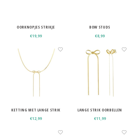
Minimalistische oorbellen
Selected by influencers
Oorbellen sets
OORKNOPJES STRIKJE
BOW STUDS
Pearls
Threader oorbellen
€19,99
€8,99
Sieraden met bloemen
Statement oorbellen
Let's party
Strass oorbellen
Moon & Stars
Ear Cuffs
Chains
Suspender oorbellen
Minimalism
Bedels
KETTING MET LANGE STRIK
LANGE STRIK OORBELLEN
Festival style
€12,99
€11,99
Sieradentrends 2025