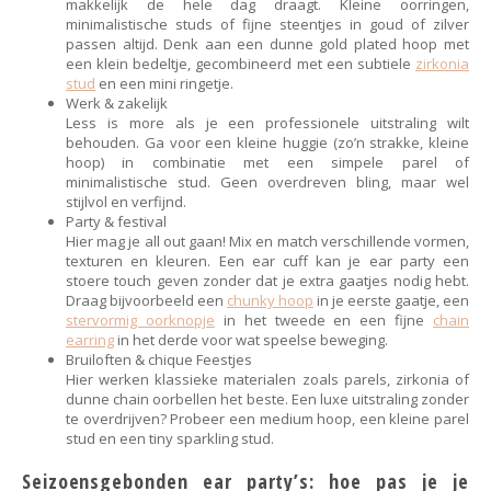
makkelijk de hele dag draagt. Kleine oorringen,
minimalistische studs of fijne steentjes in goud of zilver
passen altijd. Denk aan een dunne gold plated hoop met
een klein bedeltje, gecombineerd met een subtiele
zirkonia
stud
en een mini ringetje.
Werk & zakelijk
Less is more als je een professionele uitstraling wilt
behouden. Ga voor een kleine huggie (zo’n strakke, kleine
hoop) in combinatie met een simpele parel of
minimalistische stud. Geen overdreven bling, maar wel
stijlvol en verfijnd.
Party & festival
Hier mag je all out gaan! Mix en match verschillende vormen,
texturen en kleuren. Een ear cuff kan je ear party een
stoere touch geven zonder dat je extra gaatjes nodig hebt.
Draag bijvoorbeeld een
chunky hoop
in je eerste gaatje, een
stervormig oorknopje
in het tweede en een fijne
chain
earring
in het derde voor wat speelse beweging.
Bruiloften & chique Feestjes
Hier werken klassieke materialen zoals parels, zirkonia of
dunne chain oorbellen het beste. Een luxe uitstraling zonder
te overdrijven? Probeer een medium hoop, een kleine parel
stud en een tiny sparkling stud.
Seizoensgebonden ear party’s: hoe pas je je