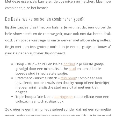
Haarspelden strik
Met deze essentials kun je eindeloos mixen en matchen. Maar hoe
combineer je ze het beste?
De Basis: welke oorbellen combineren goed?
Bij drie gaatjes draait het om balans. Je wilt niet dat één oorbel de
hele show steelt en de rest wegvalt, maar ook niet dat het te druk
oogt. Een goede vuistregel is om te werken met aflopende groottes.
Begin met een iets grotere oorbel in je eerste gaatje en bouw af
naar kleiner en subtieler. Bijvoorbeeld:
Hoop – stud – stud: Een kleine
oorring
in je eerste gaatje,
gevolgd door een minimalistische
stud
en een subtiele
tweede stud in het laatste gaatje.
Statement – minimalistisch –
mini hoop
: Combineer een
opvallende oorbel (zoals een chunky hoop of een bedeltje)
met een minimalistische stud en sluit af met een klein
ringetje.
Triple hoops: Drie kleine
oorringetjes
naast elkaar voor een
tijdloze, maar toch rustige look.
Zo creëer je een harmonieus geheel zonder dat het een rommeltje
wordt. Probeer verschillende combinaties uit en kijk wat bij jouw stijl