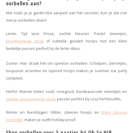
oorbellen aan?
Net zoals je je garderobe aanpast aan het seizoen, kun je dat ook
met je oorbellen doen!
Lente: Tijd voor frisse, zachte kleuren. Pastel steentjes,
bloemvormige studs
of subtiele gouden hoops met een klein
bedeltje passen perfect bij de lente vibes.
Zomer: Hier draait het om speelse oorbellen. Schelpen, sterretjes,
turquoise accenten en layered hoops maken je summer ear party
compleet.
Herfst: Warme tinten zoals rosegoud, bordeauxrode steentjes en
vintage geïnspireerde studs
passen perfect bij cozy herfstoutfits.
Winter en feestdagen: Glitter, zilveren hoops en
shiny zirkonia
oorbellen
maken je outfit holiday-proof.
Shop oorbellen voor 3 gaatjes bij Oh So HIP