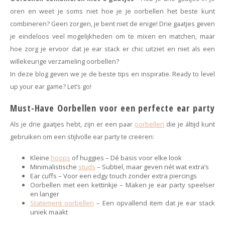
Minimalistische oorbellen
Selected by influencers
oren en weet je soms niet hoe je je oorbellen het beste kunt
combineren? Geen zorgen, je bent niet de enige! Drie gaatjes geven
Oorbellen sets
Pearls
je eindeloos veel mogelijkheden om te mixen en matchen, maar
hoe zorg je ervoor dat je ear stack er chic uitziet en niet als een
Threader oorbellen
Sieraden met bloemen
willekeurige verzameling oorbellen?
In deze blog geven we je de beste tips en inspiratie. Ready to level
Statement oorbellen
Let's party
up your ear game? Let’s go!
Strass oorbellen
Moon & Stars
Must-Have Oorbellen voor een perfecte ear party
Als je drie gaatjes hebt, zijn er een paar
oorbellen
die je áltijd kunt
Ear Cuffs
Chains
gebruiken om een stijlvolle ear party te creëren:
Suspender oorbellen
Minimalism
Kleine
hoops
of huggies – Dé basis voor elke look
Minimalistische
studs
– Subtiel, maar geven nét wat extra’s
Ear cuffs – Voor een edgy touch zonder extra piercings
Bedels
Festival style
Oorbellen met een kettinkje – Maken je ear party speelser
en langer
Statement oorbellen
– Een opvallend item dat je ear stack
Sieradentrends 2025
uniek maakt