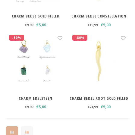
Minimalistische oorbellen
Selected by influencers
CHARM BEDEL GOLD FILLED
CHARM BEDEL CONSTELLATION
Oorbellen sets
Pearls
€5,00
€5,00
€9,99
€19,99
Threader oorbellen
Sieraden met bloemen
-50%
-80%
Statement oorbellen
Let's party
Strass oorbellen
Moon & Stars
Ear Cuffs
Chains
Suspender oorbellen
Minimalism
CHARM EDELSTEEN
CHARM BEDEL ROOT GOLD FILLED
€5,00
€5,00
Bedels
Festival style
€9,99
€24,99
Sieradentrends 2025