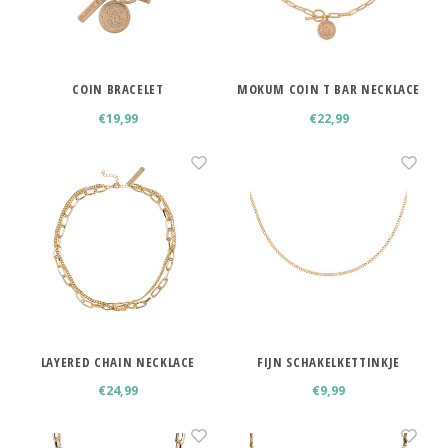
Minimalistische oorbellen
Selected by influencers
Oorbellen sets
Pearls
COIN BRACELET
MOKUM COIN T BAR NECKLACE
Threader oorbellen
Sieraden met bloemen
€19,99
€22,99
Statement oorbellen
Let's party
Strass oorbellen
Moon & Stars
Ear Cuffs
Chains
Suspender oorbellen
Minimalism
Bedels
LAYERED CHAIN NECKLACE
FIJN SCHAKELKETTINKJE
STAINLESS STEEL
Festival style
€24,99
€9,99
Sieradentrends 2025