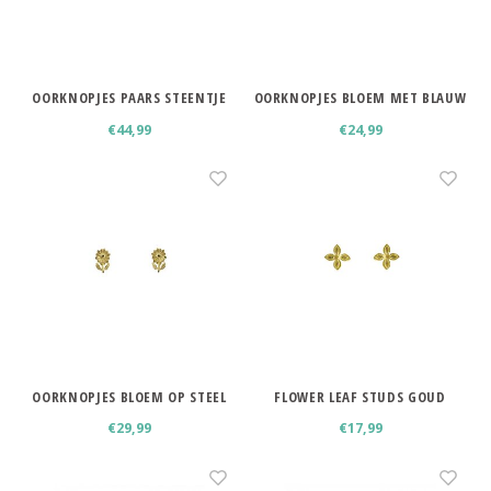
Minimalistische oorbellen
Selected by influencers
Oorbellen sets
OORKNOPJES PAARS STEENTJE
OORKNOPJES BLOEM MET BLAUW
Pearls
STEENTJE
Threader oorbellen
€44,99
€24,99
Sieraden met bloemen
Statement oorbellen
Let's party
Strass oorbellen
Moon & Stars
Ear Cuffs
Chains
Suspender oorbellen
Minimalism
Bedels
OORKNOPJES BLOEM OP STEEL
FLOWER LEAF STUDS GOUD
Festival style
€29,99
€17,99
Sieradentrends 2025