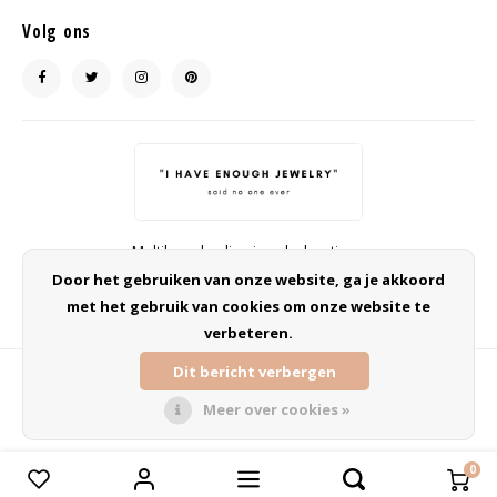
Volg ons
Multibrand online jewelry boutique
info@ohsohip.nl
Door het gebruiken van onze website, ga je akkoord
met het gebruik van cookies om onze website te
verbeteren.
Dit bericht verbergen
Meer over cookies »
© Copyright 2026 Oh So HIP | Sieraden webshop - Powered by
Lightspeed
-
Theme by
Shopmonkey
0
Vergelijk producten
0