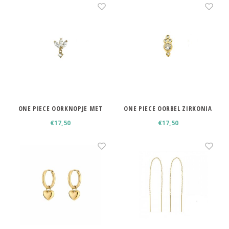
ONE PIECE OORKNOPJE MET
ONE PIECE OORBEL ZIRKONIA
HANGER
STEENTJES
€17,50
€17,50