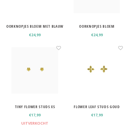
Minimalistische oorbellen
Selected by influencers
Oorbellen sets
Pearls
OORKNOPJES BLOEM MET BLAUW
OORKNOPJES BLOEM
STEENTJE
FRANGIPANI
Threader oorbellen
€24,99
€24,99
Sieraden met bloemen
Statement oorbellen
Let's party
Strass oorbellen
Moon & Stars
Ear Cuffs
Chains
Suspender oorbellen
Minimalism
Bedels
TINY FLOWER STUDS XS
FLOWER LEAF STUDS GOUD
Festival style
€17,99
€17,99
UITVERKOCHT
Sieradentrends 2025