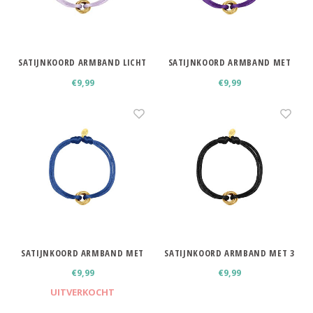
Minimalistische oorbellen
Selected by influencers
Oorbellen sets
Pearls
SATIJNKOORD ARMBAND LICHT
SATIJNKOORD ARMBAND MET
PAARS
RINGEN PAARS
Threader oorbellen
Sieraden met bloemen
€9,99
€9,99
Statement oorbellen
Let's party
Strass oorbellen
Moon & Stars
Ear Cuffs
Chains
Suspender oorbellen
Minimalism
Bedels
Festival style
SATIJNKOORD ARMBAND MET
SATIJNKOORD ARMBAND MET 3
RINGEN BLAUW
RINGEN ZWART
€9,99
€9,99
Sieradentrends 2025
UITVERKOCHT