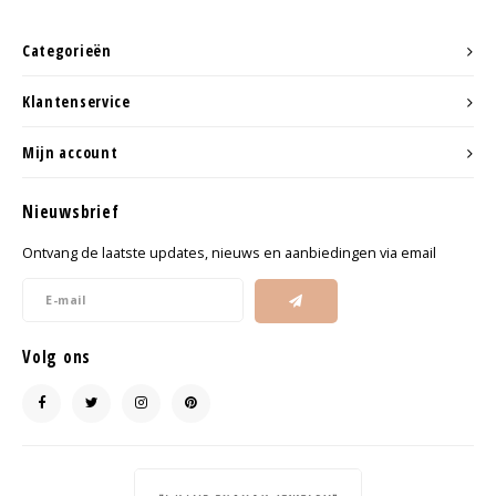
Minimalistische oorbellen
Selected by influencers
Categorieën
Oorbellen sets
Pearls
Klantenservice
Threader oorbellen
Sieraden met bloemen
Mijn account
Statement oorbellen
Let's party
Nieuwsbrief
Strass oorbellen
Moon & Stars
Ontvang de laatste updates, nieuws en aanbiedingen via email
Ear Cuffs
Chains
Suspender oorbellen
Minimalism
Volg ons
Bedels
Festival style
Sieradentrends 2025