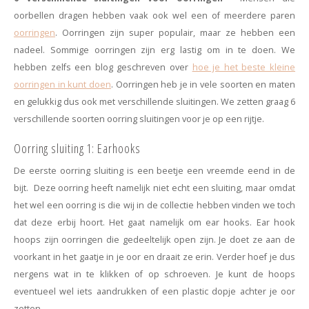
Minimalistische oorbellen
Selected by influencers
oorbellen dragen hebben vaak ook wel een of meerdere paren
oorringen
. Oorringen zijn super populair, maar ze hebben een
Oorbellen sets
Pearls
nadeel. Sommige oorringen zijn erg lastig om in te doen. We
hebben zelfs een blog geschreven over
hoe je het beste kleine
Threader oorbellen
Sieraden met bloemen
oorringen in kunt doen
. Oorringen heb je in vele soorten en maten
en gelukkig dus ook met verschillende sluitingen. We zetten graag 6
Statement oorbellen
Let's party
verschillende soorten oorring sluitingen voor je op een rijtje.
Strass oorbellen
Moon & Stars
Oorring sluiting 1: Earhooks
De eerste oorring sluiting is een beetje een vreemde eend in de
Ear Cuffs
Chains
bijt. Deze oorring heeft namelijk niet echt een sluiting, maar omdat
het wel een oorring is die wij in de collectie hebben vinden we toch
Suspender oorbellen
Minimalism
dat deze erbij hoort. Het gaat namelijk om ear hooks. Ear hook
hoops zijn oorringen die gedeeltelijk open zijn. Je doet ze aan de
Bedels
Festival style
voorkant in het gaatje in je oor en draait ze erin. Verder hoef je dus
nergens wat in te klikken of op schroeven. Je kunt de hoops
Sieradentrends 2025
eventueel wel iets aandrukken of een plastic dopje achter je oor
zetten.