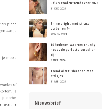
Dé 5 sieradentrends voor 2025
31 DEC 2024
Shine bright met strass
 als je een
oorbellen ✨
ngen aan je
22 NOV 2024
10 Redenen waarom chunky
hoops de perfecte oorbellen
zijn
n je mooie
3 OCT 2024
Trend alert: sieraden met
strikjes
31 MEI 2024
t woelen of
 Kortom, je
 je oorbel
Nieuwsbrief
e raken. Je