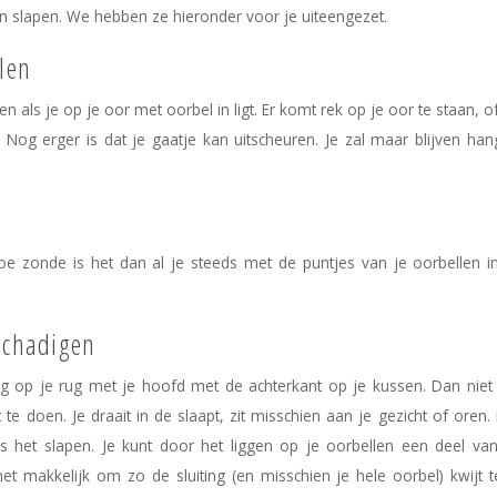
an slapen. We hebben ze hieronder voor je uiteengezet.
len
n als je op je oor met oorbel in ligt. Er komt rek op je oor te staan, of
Nog erger is dat je gaatje kan uitscheuren. Je zal maar blijven ha
oe zonde is het dan al je steeds met de puntjes van je oorbellen i
schadigen
ing op je rug met je hoofd met de achterkant op je kussen. Dan nie
t te doen. Je draait in de slaapt, zit misschien aan je gezicht of oren.
 het slapen. Je kunt door het liggen op je oorbellen een deel van
het makkelijk om zo de sluiting (en misschien je hele oorbel) kwijt t