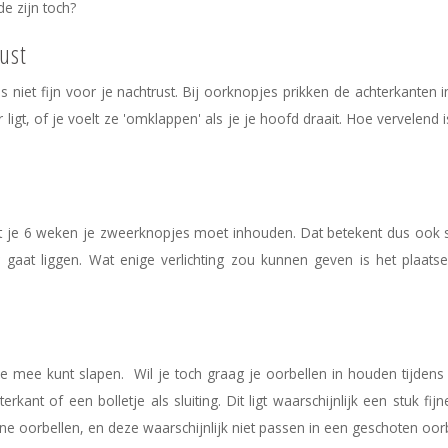
e zijn toch?
ust
 niet fijn voor je nachtrust. Bij oorknopjes prikken de achterkanten in 
 ligt, of je voelt ze 'omklappen' als je je hoofd draait. Hoe vervelend i
 dat je 6 weken je zweerknopjes moet inhouden. Dat betekent dus ook
r gaat liggen. Wat enige verlichting zou kunnen geven is het plaat
e mee kunt slapen. Wil je toch graag je oorbellen in houden tijdens
ant of een bolletje als sluiting. Dit ligt waarschijnlijk een stuk fij
one oorbellen, en deze waarschijnlijk niet passen in een geschoten oorb