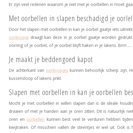
Er zijn veel redenen waarom je niet met je oorbellen in moet ga
Met oorbellen in slapen beschadigd je oorlel
Door het slapen met oorbellen in kan je oorbel gaatje iets uitrekke
oorknopje
draagt kan deze in je oorbel gaatje worden gedrukt. 
oorring of je oorbel, of je oorbel blijft haken in je lakens. Brrrr.....
Je maakt je beddengoed kapot
De achterkant van
oorknopjes
kunnen behoorlijk scherp zijn. H
kussensloop of lakens prikt.
Slapen met oorbellen in kan je oorbellen be
Mocht je met oorbellen in willen slapen dan is de ideale houd
draaien of met je handen aan je oren zitten. Dit is natuurlijk nie
oren en
oorbellen
kunnen best veel te verduren hebben tijdens
kwijtraken. Of misschien vallen de steentjes er wel uit. Ook is 