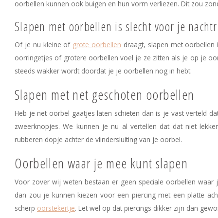
oorbellen kunnen ook buigen en hun vorm verliezen. Dit zou zond
Slapen met oorbellen is slecht voor je nachtr
Of je nu kleine of
grote oorbellen
draagt, slapen met oorbellen is
oorringetjes of grotere oorbellen voel je ze zitten als je op je oor
steeds wakker wordt doordat je je oorbellen nog in hebt.
Slapen met net geschoten oorbellen
Heb je net oorbel gaatjes laten schieten dan is je vast verteld
zweerknopjes. We kunnen je nu al vertellen dat dat niet lekke
rubberen dopje achter de vlindersluiting van je oorbel.
Oorbellen waar je mee kunt slapen
Voor zover wij weten bestaan er geen speciale oorbellen waar j
dan zou je kunnen kiezen voor een piercing met een platte achterk
scherp
oorstekertje
.
Let wel op dat piercings dikker zijn dan gew