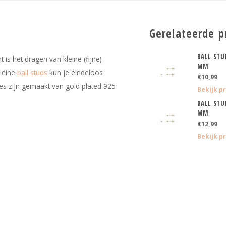
Gerelateerde p
BALL STU
is het dragen van kleine (fijne)
MM
kleine
ball studs
kun je eindeloos
€10,99
jes zijn gemaakt van gold plated 925
Bekijk p
BALL STU
MM
€12,99
Bekijk p