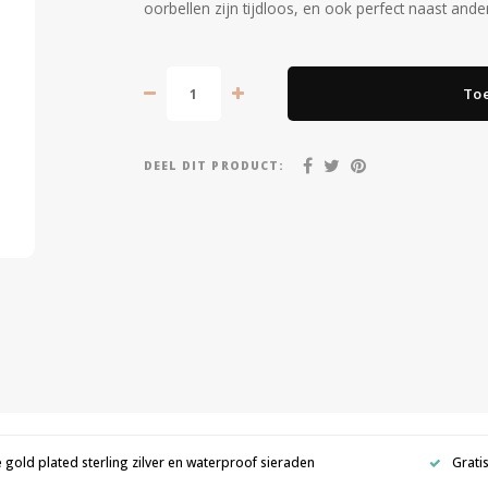
oorbellen zijn tijdloos, en ook perfect naast ande
To
DEEL DIT PRODUCT:
e gold plated sterling zilver en waterproof sieraden
Grati