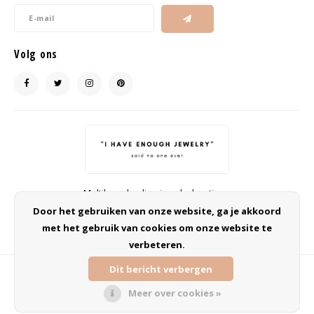
Volg ons
Multibrand online jewelry boutique
info@ohsohip.nl
Door het gebruiken van onze website, ga je akkoord
met het gebruik van cookies om onze website te
verbeteren.
Dit bericht verbergen
Meer over cookies »
© Copyright 2026 Oh So HIP | Sieraden webshop - Powered by
Lightspeed
-
Theme by
Shopmonkey