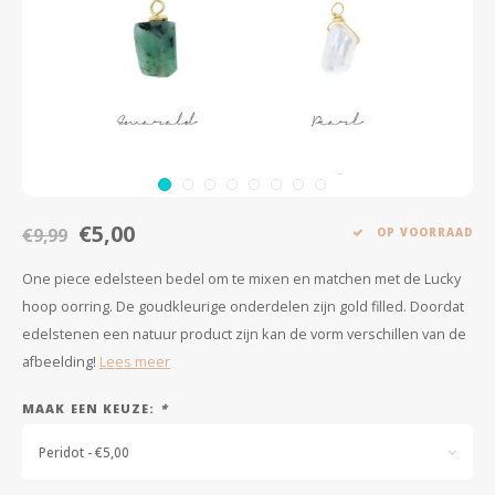
Minimalistische oorbellen
Selected by influencers
Oorbellen sets
Pearls
Threader oorbellen
Sieraden met bloemen
Statement oorbellen
Let's party
€5,00
Strass oorbellen
Moon & Stars
€9,99
OP VOORRAAD
One piece edelsteen bedel om te mixen en matchen met de Lucky
Ear Cuffs
Chains
hoop oorring. De goudkleurige onderdelen zijn gold filled. Doordat
edelstenen een natuur product zijn kan de vorm verschillen van de
Suspender oorbellen
Minimalism
afbeelding!
Lees meer
Bedels
Festival style
MAAK EEN KEUZE:
*
Sieradentrends 2025
Peridot - €5,00