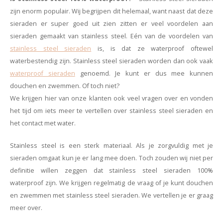
Minimalistische oorbellen
Selected by influencers
zijn enorm populair. Wij begrijpen dit helemaal, want naast dat deze
sieraden er super goed uit zien zitten er veel voordelen aan
Oorbellen sets
Pearls
sieraden gemaakt van stainless steel. Eén van de voordelen van
stainless steel sieraden
is, is dat ze waterproof oftewel
Threader oorbellen
Sieraden met bloemen
waterbestendig zijn. Stainless steel sieraden worden dan ook vaak
waterproof sieraden
genoemd. Je kunt er dus mee kunnen
Statement oorbellen
Let's party
douchen en zwemmen. Of toch niet?
We krijgen hier van onze klanten ook veel vragen over en vonden
Strass oorbellen
Moon & Stars
het tijd om iets meer te vertellen over stainless steel sieraden en
het contact met water.
Ear Cuffs
Chains
Stainless steel is een sterk materiaal. Als je zorgvuldig met je
Suspender oorbellen
Minimalism
sieraden omgaat kun je er lang mee doen. Toch zouden wij niet per
definitie willen zeggen dat stainless steel sieraden 100%
Bedels
Festival style
waterproof zijn. We krijgen regelmatig de vraag of je kunt douchen
en zwemmen met stainless steel sieraden. We vertellen je er graag
Sieradentrends 2025
meer over.