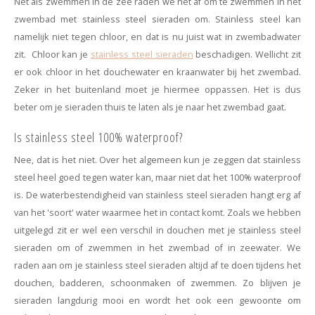
Net als zwemmen in de zee raden we het af om te zwemmen in het
zwembad met stainless steel sieraden om. Stainless steel kan
namelijk niet tegen chloor, en dat is nu juist wat in zwembadwater
zit. Chloor kan je
stainless steel sieraden
beschadigen. Wellicht zit
er ook chloor in het douchewater en kraanwater bij het zwembad.
Zeker in het buitenland moet je hiermee oppassen. Het is dus
beter om je sieraden thuis te laten als je naar het zwembad gaat.
Is stainless steel 100% waterproof?
Nee, dat is het niet. Over het algemeen kun je zeggen dat stainless
steel heel goed tegen water kan, maar niet dat het 100% waterproof
is. De waterbestendigheid van stainless steel sieraden hangt erg af
van het 'soort' water waarmee het in contact komt. Zoals we hebben
uitgelegd zit er wel een verschil in douchen met je stainless steel
sieraden om of zwemmen in het zwembad of in zeewater. We
raden aan om je stainless steel sieraden altijd af te doen tijdens het
douchen, badderen, schoonmaken of zwemmen. Zo blijven je
sieraden langdurig mooi en wordt het ook een gewoonte om