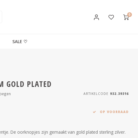
0
SALE ♡
M GOLD PLATED
voegen
ARTIKELCODE
932.39316
OP VOORRAAD
tje. De oorknopjes zijn gemaakt van gold plated sterling zilver.