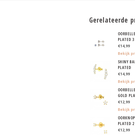
Gerelateerde p
OORBELL
PLATED 
€14,99
Bekijk p
SHINY BA
PLATED
€14,99
Bekijk p
OORBELLE
GOLD PL
€12,99
Bekijk p
OORKNOP
PLATED 
€12,99