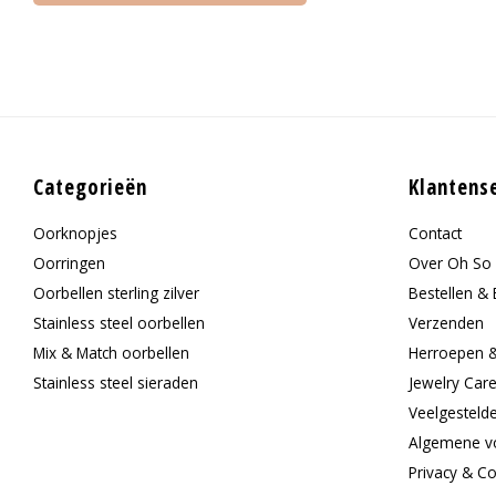
Categorieën
Klantens
Oorknopjes
Contact
Oorringen
Over Oh So 
Oorbellen sterling zilver
Bestellen & 
Stainless steel oorbellen
Verzenden
Mix & Match oorbellen
Herroepen 
Stainless steel sieraden
Jewelry Car
Veelgesteld
Algemene v
Privacy & C