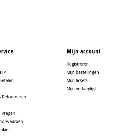
ervice
Mijn account
Registreren
HIP
Mijn bestellingen
Betalen
Mijn tickets
Mijn verlanglijst
& Retourneren
e
e vragen
oorwaarden
ookies