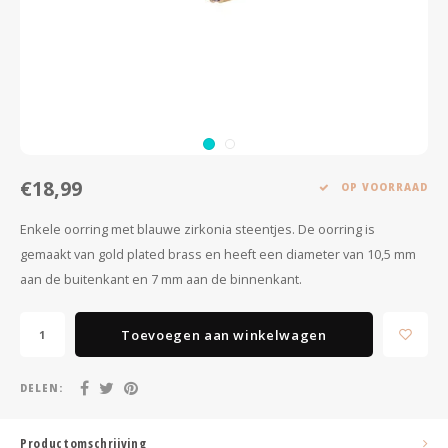
Minimalistische oorbellen
Selected by influencers
Oorbellen sets
Pearls
Threader oorbellen
Sieraden met bloemen
Statement oorbellen
Let's party
€18,99
OP VOORRAAD
Strass oorbellen
Moon & Stars
Enkele oorring met blauwe zirkonia steentjes. De oorring is
gemaakt van gold plated brass en heeft een diameter van 10,5 mm
Ear Cuffs
Chains
aan de buitenkant en 7 mm aan de binnenkant.
Suspender oorbellen
Minimalism
Toevoegen aan winkelwagen
Bedels
Festival style
DELEN:
Sieradentrends 2025
Productomschrijving