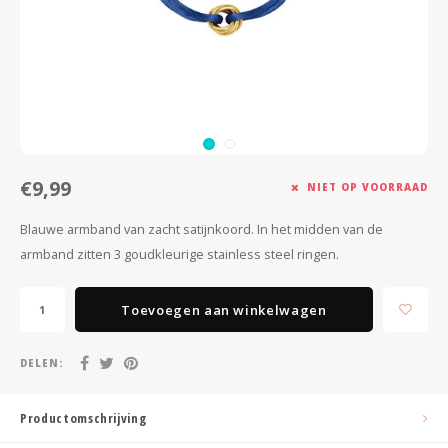
Minimalistische oorbellen
Selected by influencers
Oorbellen sets
Pearls
Threader oorbellen
Sieraden met bloemen
Statement oorbellen
Let's party
€9,99
NIET OP VOORRAAD
Strass oorbellen
Moon & Stars
Blauwe armband van zacht satijnkoord. In het midden van de
armband zitten 3 goudkleurige stainless steel ringen.
Ear Cuffs
Chains
Suspender oorbellen
Minimalism
Toevoegen aan winkelwagen
Bedels
Festival style
DELEN:
Sieradentrends 2025
Productomschrijving