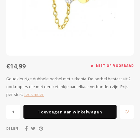
Minimalistische oorbellen
Selected by influencers
Oorbellen sets
Pearls
Threader oorbellen
Sieraden met bloemen
Statement oorbellen
Let's party
€14,99
Strass oorbellen
Moon & Stars
NIET OP VOORRAAD
Goudkleurige dubbele oorbel met zirkonia. De oorbel bestaat uit 2
Ear Cuffs
Chains
oorknopjes die met een kettinkje aan elkaar verbonden zijn. Prijs
per stuk.
Lees meer
Suspender oorbellen
Minimalism
Bedels
Festival style
Toevoegen aan winkelwagen
Sieradentrends 2025
DELEN: