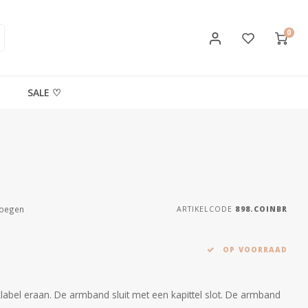
0
SALE ♡
voegen
ARTIKELCODE
898.COINBR
OP VOORRAAD
bel eraan. De armband sluit met een kapittel slot. De armband