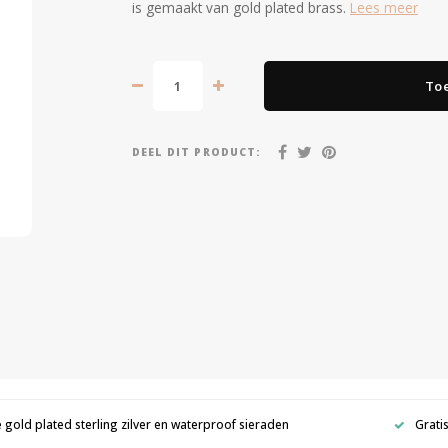
is gemaakt van gold plated brass.
Lees meer
To
DEEL DIT PRODUCT:
e gold plated sterling zilver en waterproof sieraden
Grati