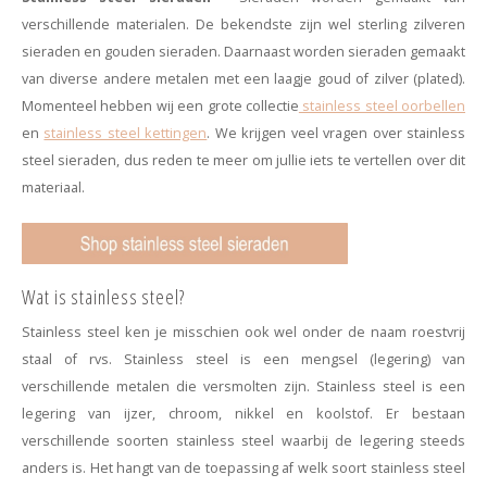
Minimalistische oorbellen
Selected by influencers
verschillende materialen. De bekendste zijn wel sterling zilveren
sieraden en gouden sieraden. Daarnaast worden sieraden gemaakt
Oorbellen sets
Pearls
van diverse andere metalen met een laagje goud of zilver (plated).
Momenteel hebben wij een grote collectie
stainless steel oorbellen
Threader oorbellen
Sieraden met bloemen
en
stainless steel kettingen
. We krijgen veel vragen over stainless
steel sieraden, dus reden te meer om jullie iets te vertellen over dit
Statement oorbellen
Let's party
materiaal.
Strass oorbellen
Moon & Stars
Ear Cuffs
Chains
Wat is stainless steel?
Stainless steel ken je misschien ook wel onder de naam roestvrij
Suspender oorbellen
Minimalism
staal of rvs. Stainless steel is een mengsel (legering) van
Bedels
Festival style
verschillende metalen die versmolten zijn. Stainless steel is een
legering van ijzer, chroom, nikkel en koolstof.
Er bestaan
Sieradentrends 2025
verschillende soorten stainless steel waarbij de legering steeds
anders is. Het hangt van de toepassing af welk soort stainless steel