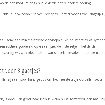
 tweede een medium ring en in je derde een subtielere oorring.
, chique look zonder te veel poespas. Perfect voor zowel dagelijks 
aal. Denk aan minimalistische oorknopjes, kleine steentjes of symboo
en subtiele gouden knop en een piepklein sterretje in het derde.
itstraling wil. Ook ideaal als je van subtiele sieraden houdt die niet t
et voor 3 gaatjes?
Hier zijn een paar handige tips om het meeste uit je oorbellen set te 
n, is door van groot naar klein te werken. Dit zorgt voor een natuurli