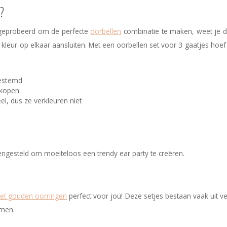
?
bt geprobeerd om de perfecte
oorbellen
combinatie te maken, weet je d
en kleur op elkaar aansluiten. Met een oorbellen set voor 3 gaatjes hoef 
gestemd
 kopen
el, dus ze verkleuren niet
mengesteld om moeiteloos een trendy ear party te creëren.
et gouden oorringen
perfect voor jou! Deze setjes bestaan vaak uit ve
rmen.