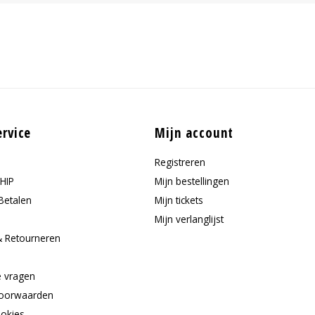
ervice
Mijn account
Registreren
HIP
Mijn bestellingen
Betalen
Mijn tickets
Mijn verlanglijst
& Retourneren
e
e vragen
oorwaarden
ookies