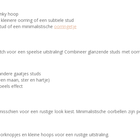
unky hoop
kleinere oorring of een subtiele stud
 stud of een minimalistische
oorringetje
tch voor een speelse uitstraling!
Combineer glanzende studs met oorr
 andere gaatjes studs
een maan, ster en hartje)
peels effect
sschien voor een rustige look kiest. Minimalistische oorbellen zijn p
oorknopjes en kleine hoops voor een rustige uitstraling.