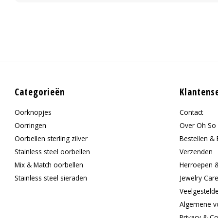
Categorieën
Klantens
Oorknopjes
Contact
Oorringen
Over Oh So 
Oorbellen sterling zilver
Bestellen & 
Stainless steel oorbellen
Verzenden
Mix & Match oorbellen
Herroepen 
Stainless steel sieraden
Jewelry Car
Veelgesteld
Algemene v
Privacy & C