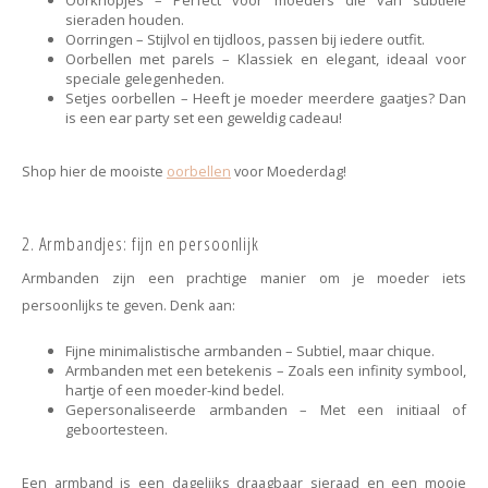
Oorknopjes – Perfect voor moeders die van subtiele
sieraden houden.
Oorringen – Stijlvol en tijdloos, passen bij iedere outfit.
Oorbellen met parels – Klassiek en elegant, ideaal voor
speciale gelegenheden.
Setjes oorbellen – Heeft je moeder meerdere gaatjes? Dan
is een ear party set een geweldig cadeau!
Shop hier de mooiste
oorbellen
voor Moederdag!
2. Armbandjes: fijn en persoonlijk
Armbanden zijn een prachtige manier om je moeder iets
persoonlijks te geven. Denk aan:
Fijne minimalistische armbanden – Subtiel, maar chique.
Armbanden met een betekenis – Zoals een infinity symbool,
hartje of een moeder-kind bedel.
Gepersonaliseerde armbanden – Met een initiaal of
geboortesteen.
Een armband is een dagelijks draagbaar sieraad en een mooie