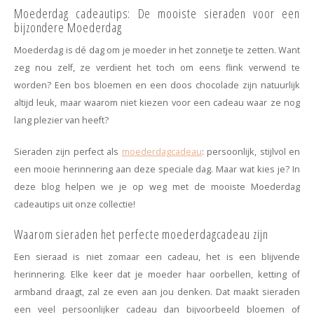
Minimalistische oorbellen
Selected by influencers
Moederdag cadeautips: De mooiste sieraden voor een
bijzondere Moederdag
Oorbellen sets
Pearls
Moederdag is dé dag om je moeder in het zonnetje te zetten. Want
zeg nou zelf, ze verdient het toch om eens flink verwend te
Threader oorbellen
Sieraden met bloemen
worden? Een bos bloemen en een doos chocolade zijn natuurlijk
altijd leuk, maar waarom niet kiezen voor een cadeau waar ze nog
Statement oorbellen
Let's party
lang plezier van heeft?
Strass oorbellen
Moon & Stars
Sieraden zijn perfect als
moederdagcadeau
: persoonlijk, stijlvol en
een mooie herinnering aan deze speciale dag. Maar wat kies je? In
Ear Cuffs
Chains
deze blog helpen we je op weg met de mooiste Moederdag
cadeautips uit onze collectie!
Suspender oorbellen
Minimalism
Waarom sieraden het perfecte moederdagcadeau zijn
Bedels
Festival style
Een sieraad is niet zomaar een cadeau, het is een blijvende
herinnering. Elke keer dat je moeder haar oorbellen, ketting of
Sieradentrends 2025
armband draagt, zal ze even aan jou denken. Dat maakt sieraden
een veel persoonlijker cadeau dan bijvoorbeeld bloemen of