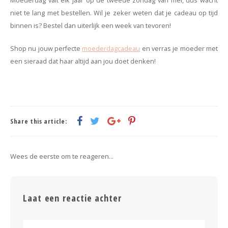
Moederdag valt elk jaar op de tweede zondag van mei, dus wacht
niet te lang met bestellen. Wil je zeker weten dat je cadeau op tijd
binnen is? Bestel dan uiterlijk een week van tevoren!
Shop nu jouw perfecte
moederdagcadeau
en verras je moeder met
een sieraad dat haar altijd aan jou doet denken!
Share this article:
Wees de eerste om te reageren...
Laat een reactie achter