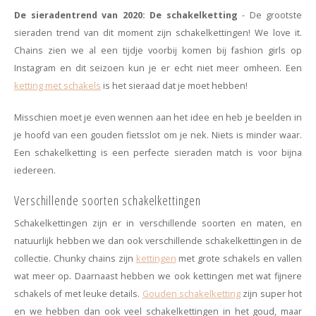
Minimalistische oorbellen
Selected by influencers
De sieradentrend van 2020: De schakelketting
- De grootste
sieraden trend van dit moment zijn schakelkettingen! We love it.
Oorbellen sets
Pearls
Chains zien we al een tijdje voorbij komen bij fashion girls op
Instagram en dit seizoen kun je er echt niet meer omheen. Een
Threader oorbellen
Sieraden met bloemen
ketting met schakels
is het sieraad dat je moet hebben!
Statement oorbellen
Let's party
Misschien moet je even wennen aan het idee en heb je beelden in
je hoofd van een gouden fietsslot om je nek. Niets is minder waar.
Strass oorbellen
Moon & Stars
Een schakelketting is een perfecte sieraden match is voor bijna
iedereen.
Ear Cuffs
Chains
Verschillende soorten schakelkettingen
Suspender oorbellen
Minimalism
Schakelkettingen zijn er in verschillende soorten en maten, en
natuurlijk hebben we dan ook verschillende schakelkettingen in de
Bedels
Festival style
collectie. Chunky chains zijn
kettingen
met grote schakels en vallen
wat meer op. Daarnaast hebben we ook kettingen met wat fijnere
Sieradentrends 2025
schakels of met leuke details.
Gouden schakelketting
zijn super hot
en we hebben dan ook veel schakelkettingen in het goud, maar