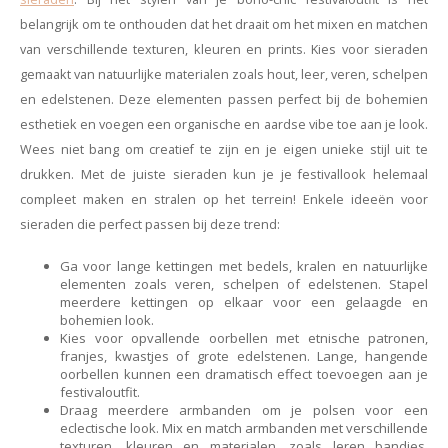
Haarspelden strik
belangrijk om te onthouden dat het draait om het mixen en matchen
van verschillende texturen, kleuren en prints. Kies voor sieraden
gemaakt van natuurlijke materialen zoals hout, leer, veren, schelpen
en edelstenen. Deze elementen passen perfect bij de bohemien
esthetiek en voegen een organische en aardse vibe toe aan je look.
Wees niet bang om creatief te zijn en je eigen unieke stijl uit te
drukken. Met de juiste sieraden kun je je festivallook helemaal
compleet maken en stralen op het terrein! E
nkele ideeën voor
sieraden die perfect passen bij deze trend:
Ga voor lange kettingen met bedels, kralen en natuurlijke
elementen zoals veren, schelpen of edelstenen. Stapel
meerdere kettingen op elkaar voor een gelaagde en
bohemien look.
Kies voor opvallende oorbellen met etnische patronen,
franjes, kwastjes of grote edelstenen. Lange, hangende
oorbellen kunnen een dramatisch effect toevoegen aan je
festivaloutfit.
Draag meerdere armbanden om je polsen voor een
eclectische look. Mix en match armbanden met verschillende
texturen, kleuren en materialen, zoals leren bandjes,