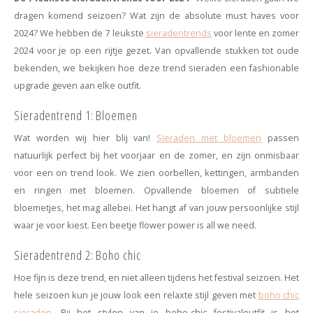
Minimalistische oorbellen
Selected by influencers
dragen komend seizoen? Wat zijn de absolute must haves voor
2024? We hebben de 7 leukste
sieradentrends
voor lente en zomer
Oorbellen sets
Pearls
2024 voor je op een rijtje gezet. Van opvallende stukken tot oude
bekenden, we bekijken hoe deze trend sieraden een fashionable
Threader oorbellen
Sieraden met bloemen
upgrade geven aan elke outfit.
Statement oorbellen
Let's party
Sieradentrend 1: Bloemen
Wat worden wij hier blij van!
Sieraden met bloemen
passen
Strass oorbellen
Moon & Stars
natuurlijk perfect bij het voorjaar en de zomer, en zijn onmisbaar
voor een on trend look. We zien oorbellen, kettingen, armbanden
Ear Cuffs
Chains
en ringen met bloemen. Opvallende bloemen of subtiele
bloemetjes, het mag allebei. Het hangt af van jouw persoonlijke stijl
Suspender oorbellen
Minimalism
waar je voor kiest. Een beetje flower power is all we need.
Bedels
Festival style
Sieradentrend 2: Boho chic
Hoe fijn is deze trend, en niet alleen tijdens het festival seizoen. Het
Sieradentrends 2025
hele seizoen kun je jouw look een relaxte stijl geven met
boho chic
sieraden
. Bij het stylen van je boho-chic festivaloutfit is het