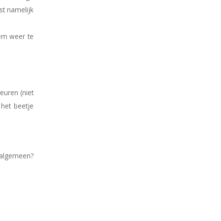
st namelijk
hem weer te
euren (niet
 het beetje
t algemeen?