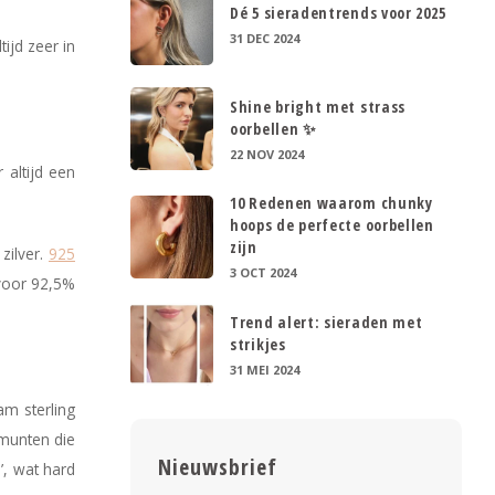
Dé 5 sieradentrends voor 2025
31 DEC 2024
ijd zeer in
Shine bright met strass
oorbellen ✨
22 NOV 2024
 altijd een
10 Redenen waarom chunky
hoops de perfecte oorbellen
zijn
zilver.
925
3 OCT 2024
 voor 92,5%
Trend alert: sieraden met
strikjes
31 MEI 2024
am sterling
 munten die
Nieuwsbrief
’, wat hard