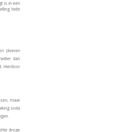
t is in een
elling hebt
n zilveren
'witter dan
t. Hierdoor
ossen, maar
baking soda
digen.
achte droge