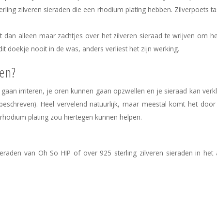
terling zilveren sieraden die een rhodium plating hebben. Zilverpoets ta
eft dan alleen maar zachtjes over het zilveren sieraad te wrijven om 
dit doekje nooit in de was, anders verliest het zijn werking.
den?
an gaan irriteren, je oren kunnen gaan opzwellen en je sieraad kan verkl
beschreven). Heel vervelend natuurlijk, maar meestal komt het door
en rhodium plating zou hiertegen kunnen helpen.
ieraden van Oh So HIP of over 925 sterling zilveren sieraden in he