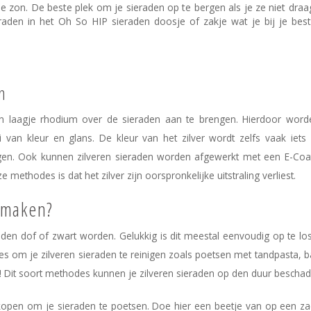
e zon. De beste plek om je sieraden op te bergen als je ze niet draag
raden in het Oh So HIP sieraden doosje of zakje wat je bij je best
en
 laagje rhodium over de sieraden aan te brengen. Hierdoor worde
 van kleur en glans. De kleur van het zilver wordt zelfs vaak iets 
ijgen. Ook kunnen zilveren sieraden worden afgewerkt met een E-Coa
methodes is dat het zilver zijn oorspronkelijke uitstraling verliest.
onmaken?
den dof of zwart worden. Gelukkig is dit meestal eenvoudig op te l
es om je zilveren sieraden te reinigen zoals poetsen met tandpasta, 
f! Dit soort methodes kunnen je zilveren sieraden op den duur bescha
 kopen om je sieraden te poetsen. Doe hier een beetje van op een z