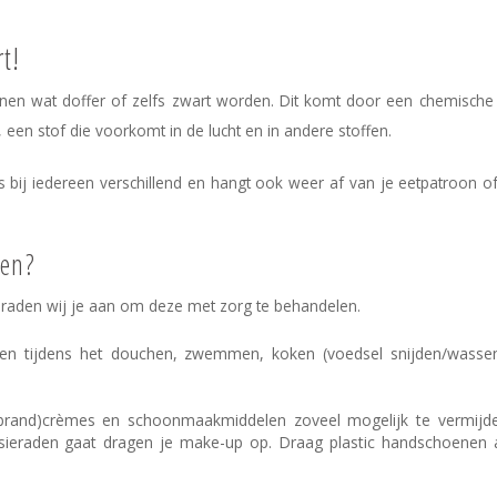
t!
nnen wat doffer of zelfs zwart worden. Dit komt door een chemische 
, een stof die voorkomt in de lucht en in andere stoffen.
s bij iedereen verschillend en hangt ook weer af van je eetpatroon o
den?
 raden wij je aan om deze met zorg te behandelen.
 doen tijdens het douchen, zwemmen, koken (voedsel snijden/wasse
brand)crèmes en schoonmaakmiddelen zoveel mogelijk te vermijde
sieraden gaat dragen je make-up op. Draag plastic handschoenen a