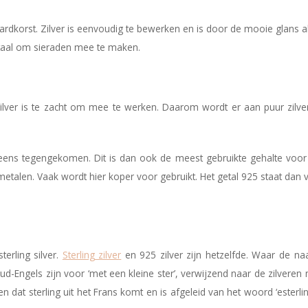
rdkorst. Zilver is eenvoudig te bewerken en is door de mooie glans alt
etaal om sieraden mee te maken.
lver is te zacht om mee te werken. Daarom wordt er aan puur zilver
l eens tegengekomen. Dit is dan ook de meest gebruikte gehalte voor 
metalen. Vaak wordt hier koper voor gebruikt. Het getal 925 staat dan
terling silver.
Sterling zilver
en 925 zilver zijn hetzelfde. Waar de na
oud-Engels zijn voor ‘met een kleine ster’, verwijzend naar de zilveren
dat sterling uit het Frans komt en is afgeleid van het woord ‘esterlin