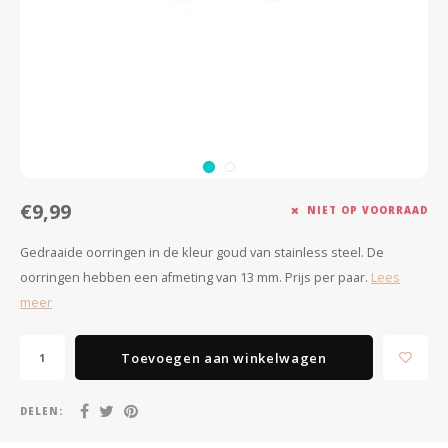
Minimalistische oorbellen
Selected by influencers
Oorbellen sets
Pearls
Threader oorbellen
Sieraden met bloemen
Statement oorbellen
Let's party
€9,99
Strass oorbellen
Moon & Stars
NIET OP VOORRAAD
Gedraaide oorringen in de kleur goud van stainless steel. De
Ear Cuffs
Chains
oorringen hebben een afmeting van 13 mm. Prijs per paar.
Lees
meer
Suspender oorbellen
Minimalism
Bedels
Festival style
Toevoegen aan winkelwagen
Sieradentrends 2025
DELEN: