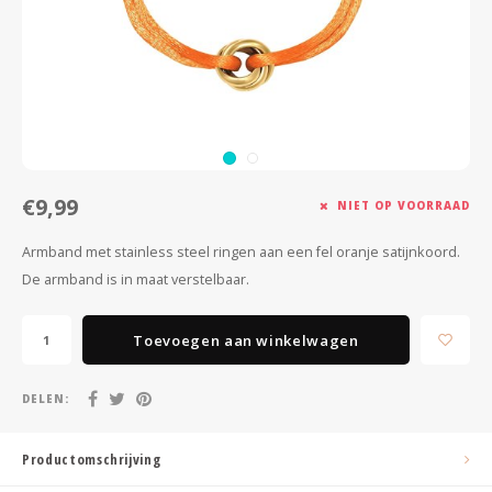
Minimalistische oorbellen
Selected by influencers
Oorbellen sets
Pearls
Threader oorbellen
Sieraden met bloemen
Statement oorbellen
Let's party
€9,99
NIET OP VOORRAAD
Strass oorbellen
Moon & Stars
Armband met stainless steel ringen aan een fel oranje satijnkoord.
De armband is in maat verstelbaar.
Ear Cuffs
Chains
Suspender oorbellen
Minimalism
Toevoegen aan winkelwagen
Bedels
Festival style
DELEN:
Sieradentrends 2025
Productomschrijving