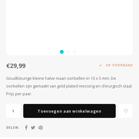
Minimalistische oorbellen
Selected by influencers
Oorbellen sets
Pearls
Threader oorbellen
Sieraden met bloemen
Statement oorbellen
Let's party
€29,99
Strass oorbellen
Moon & Stars
OP VOORRAAD
Goudkleurige kleine halve maan oorbellen in 13 x 5 mm. De
Ear Cuffs
Chains
oorbellen zijn gemaakt van gold plated messing en chirurgisch staal.
Prijs per paar.
Suspender oorbellen
Minimalism
Bedels
Festival style
Toevoegen aan winkelwagen
Sieradentrends 2025
DELEN: