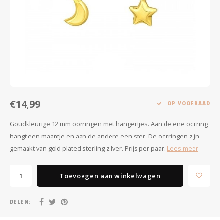
Minimalistische oorbellen
Selected by influencers
Oorbellen sets
Pearls
Threader oorbellen
Sieraden met bloemen
Statement oorbellen
Let's party
€14,99
Strass oorbellen
Moon & Stars
OP VOORRAAD
Goudkleurige 12 mm oorringen met hangertjes. Aan de ene oorring
Ear Cuffs
Chains
hangt een maantje en aan de andere een ster. De oorringen zijn
gemaakt van gold plated sterling zilver. Prijs per paar.
Lees meer
Suspender oorbellen
Minimalism
Bedels
Festival style
Toevoegen aan winkelwagen
Sieradentrends 2025
DELEN: