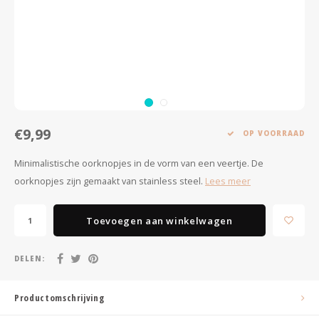
Minimalistische oorbellen
Selected by influencers
Oorbellen sets
Pearls
Threader oorbellen
Sieraden met bloemen
Statement oorbellen
Let's party
€9,99
OP VOORRAAD
Strass oorbellen
Moon & Stars
Minimalistische oorknopjes in de vorm van een veertje. De
oorknopjes zijn gemaakt van stainless steel.
Lees meer
Ear Cuffs
Chains
Suspender oorbellen
Minimalism
Toevoegen aan winkelwagen
Bedels
Festival style
DELEN:
Sieradentrends 2025
Productomschrijving