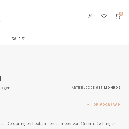
0
SALE ♡
N
voegen
ARTIKELCODE
917.MONROE
OP VOORRAAD
teel. De oorringen hebben een diameter van 15 mm. De hanger