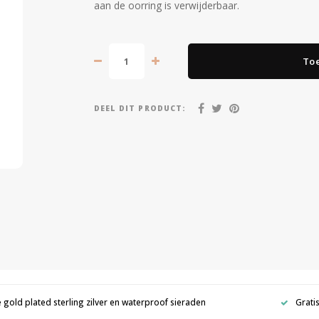
aan de oorring is verwijderbaar.
To
DEEL DIT PRODUCT:
e gold plated sterling zilver en waterproof sieraden
Grati