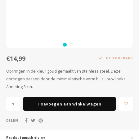
Minimalistische oorbellen
Selected by influencers
Oorbellen sets
Pearls
Threader oorbellen
Sieraden met bloemen
Statement oorbellen
Let's party
€14,99
OP VOORRAAD
Strass oorbellen
Moon & Stars
Oorringen in de kleur goud gemaakt van stainless steel. Deze
oorringen passen door de minimalistische vorm bij al jouw looks.
Ear Cuffs
Chains
Afmeting 3 cm.
Suspender oorbellen
Minimalism
Toevoegen aan winkelwagen
Bedels
Festival style
DELEN:
Sieradentrends 2025
Productomschrijving