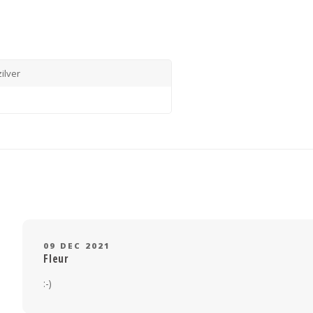
zilver
09 DEC 2021
Fleur
:-)