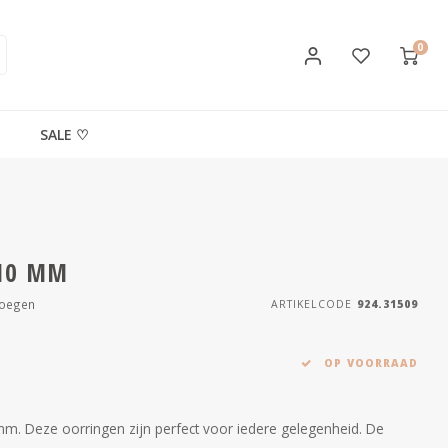
0
SALE ♡
10 MM
voegen
ARTIKELCODE
924.31509
OP VOORRAAD
m. Deze oorringen zijn perfect voor iedere gelegenheid. De