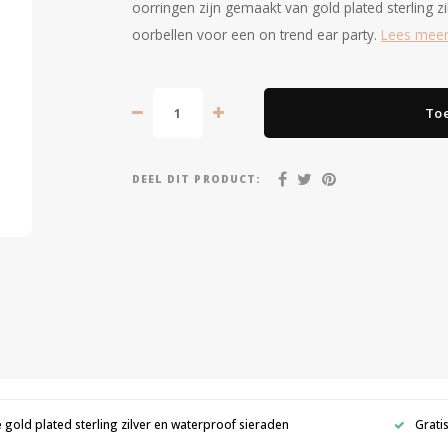
oorringen zijn gemaakt van gold plated sterling z
oorbellen voor een on trend ear party.
Lees mee
To
DEEL DIT PRODUCT:
e gold plated sterling zilver en waterproof sieraden
Grati