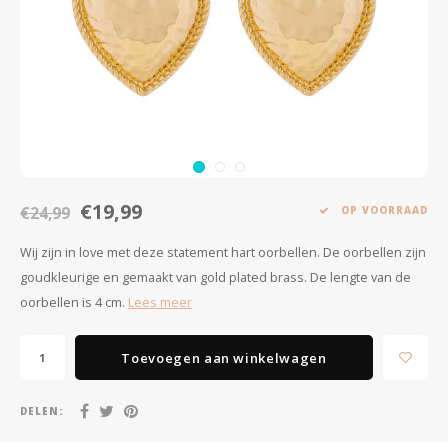
Minimalistische oorbellen
Selected by influencers
Oorbellen sets
Pearls
Threader oorbellen
Sieraden met bloemen
Statement oorbellen
Let's party
€19,99
Strass oorbellen
Moon & Stars
€24,99
OP VOORRAAD
Wij zijn in love met deze statement hart oorbellen. De oorbellen zijn
Ear Cuffs
Chains
goudkleurige en gemaakt van gold plated brass. De lengte van de
oorbellen is 4 cm.
Lees meer
Suspender oorbellen
Minimalism
Bedels
Festival style
Toevoegen aan winkelwagen
Sieradentrends 2025
DELEN: