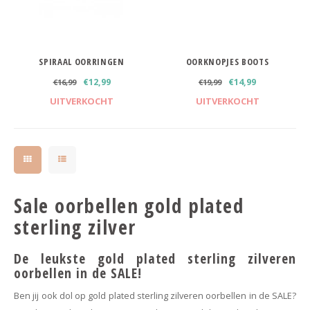
Minimalistische oorbellen
Selected by influencers
Oorbellen sets
Pearls
SPIRAAL OORRINGEN
OORKNOPJES BOOTS
Threader oorbellen
Sieraden met bloemen
€12,99
€14,99
€16,99
€19,99
UITVERKOCHT
UITVERKOCHT
Statement oorbellen
Let's party
Strass oorbellen
Moon & Stars
Ear Cuffs
Chains
Sale oorbellen gold plated
Suspender oorbellen
Minimalism
sterling zilver
Bedels
Festival style
De leukste gold plated sterling zilveren
oorbellen in de SALE!
Sieradentrends 2025
Ben jij ook dol op gold plated sterling zilveren oorbellen in de SALE?