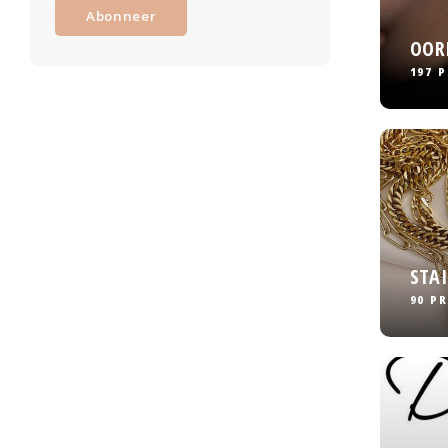
Abonneer
OOR
197 
STA
90 P